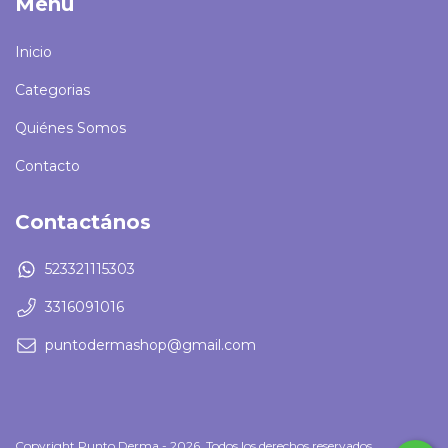
Menu
Inicio
Categorias
Quiénes Somos
Contacto
Contactános
523321115303
3316091016
puntodermashop@gmail.com
Copyright Punto Derma - 2026. Todos los derechos reservados.