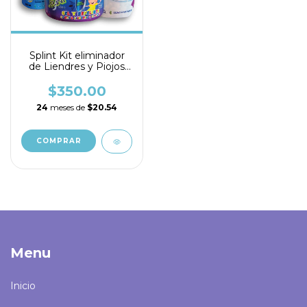
Splint Kit eliminador
de Liendres y Piojos
(Loción, Shampoo y
Gel)
$350.00
24
meses de
$20.54
Menu
Inicio